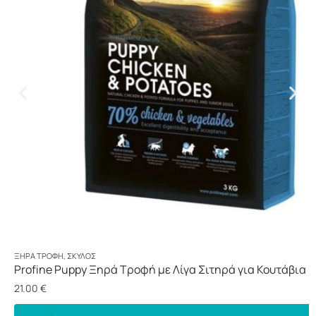
ΞΗΡΆ ΤΡΟΦΉ
,
ΣΚΎΛΟΣ
Profine Puppy Ξηρά Τροφή με Λίγα Σιτηρά για Κουτάβια 
3kg
21.00
€