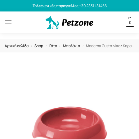
Τηλεφωνικές παραγγελίες
+30 28311 81456
0
Αρχική σελίδα
Shop
Γάτα
Μπολάκια
Moderna Gusto Μπολ Κοραλί 1300ml
/
/
/
/