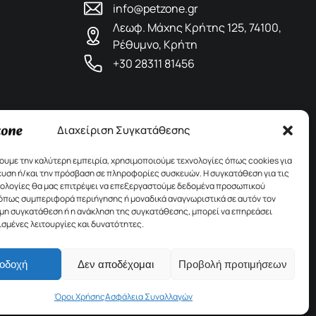
info@petzone.gr
Λεωφ. Μάχης Κρήτης 125, 74100,
Ρέθυμνο, Κρήτη
+30 28311 81456
Διαχείριση Συγκατάθεσης
χουμε την καλύτερη εμπειρία, χρησιμοποιούμε τεχνολογίες όπως cookies για
υση ή/και την πρόσβαση σε πληροφορίες συσκευών. Η συγκατάθεση για τις
νολογίες θα μας επιτρέψει να επεξεργαστούμε δεδομένα προσωπικού
όπως συμπεριφορά περιήγησης ή μοναδικά αναγνωριστικά σε αυτόν τον
 μη συγκατάθεση ή η ανάκληση της συγκατάθεσης, μπορεί να επηρεάσει
ισμένες λειτουργίες και δυνατότητες.
οδοχή
Δεν αποδέχομαι
Προβολή προτιμήσεων
Όροι Χρήσης
Ασφάλεια Συναλλαγών