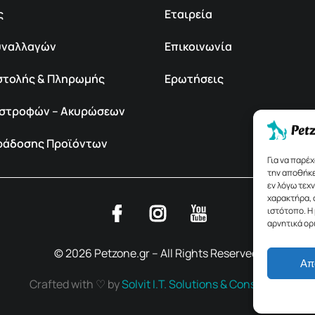
ς
Εταιρεία
υναλλαγών
Επικοινωνία
στολής & Πληρωμής
Ερωτήσεις
πιστροφών – Ακυρώσεων
αράδοσης Προϊόντων
Για να παρέ
την αποθήκε
εν λόγω τεχ
χαρακτήρα, 
ιστότοπο. Η
αρνητικά ορ
© 2026 Petzone.gr – All Rights Reserved.
Απ
Crafted with ♡ by
Solvit I.T. Solutions & Consulting