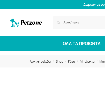
Δωρεάν μετα
ΟΛΑ ΤΑ ΠΡΟΪΟΝΤΑ
Αρχική σελίδα
Shop
Γάτα
Μπολάκια
Μπο
/
/
/
/