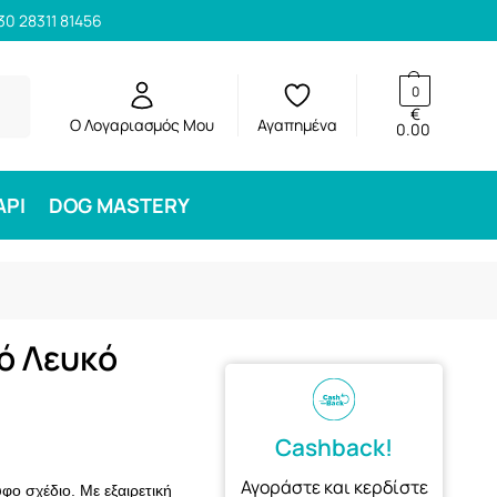
30 28311 81456
ηση
0
€
Ο Λογαριασμός Μου
Αγαπημένα
0.00
ΑΡΙ
DOG MASTERY
ό Λευκό
Cashback!
Αγοράστε και κερδίστε
φο σχέδιο. Με εξαιρετική