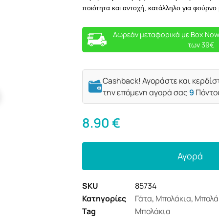
ποιότητα και αντοχή, κατάλληλο για φούρνο
Δωρεάν μεταφορικά με Box Now
των 39€
Cashback! Αγοράστε και κερδίσ
την επόμενη αγορά σας
9
Πόντο
8.90
€
Αγορά
SKU
85734
Κατηγορίες
Γάτα
,
Μπολάκια
,
Μπολά
Tag
Μπολάκια