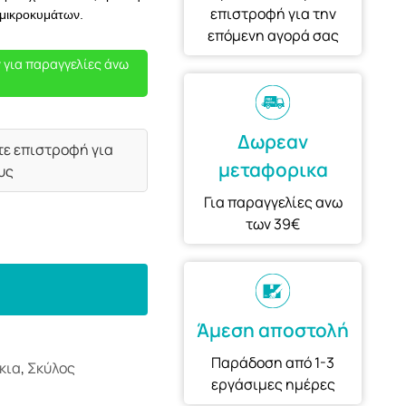
επιστροφή για την
 μικροκυμάτων.
επόμενη αγορά σας
 για παραγγελίες άνω
Δωρεαν
τε επιστροφή για
μεταφορικα
υς
Για παραγγελίες ανω
των 39€
Άμεση αποστολή
Παράδοση από 1-3
κια
,
Σκύλος
εργάσιμες ημέρες