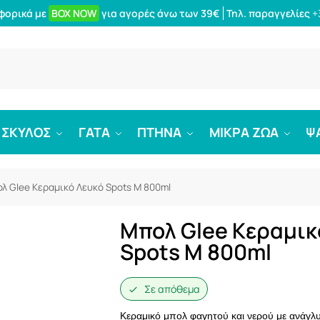
φορικά με
BOX NOW
για αγορές άνω των 39€
Τηλ. παραγγελίες
+
Αναζήτ
ΣΚΥΛΟΣ
ΓΑΤΑ
ΠΤΗΝΑ
ΜΙΚΡΑ ΖΩΑ
Ψ
λ Glee Κεραμικό Λευκό Spots M 800ml
Μπολ Glee Κεραμικ
Spots M 800ml
Σε απόθεμα
Κεραμικό μπολ φαγητού και νερού με ανάγλυ