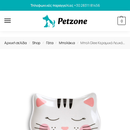
Τηλεφωνικές παραγγελίες
+30 28311 81456
0
Αρχική σελίδα
Shop
Γάτα
Μπολάκια
Μπολ Glee Κεραμικό Λευκό Ροζ Purrr 270ml
/
/
/
/