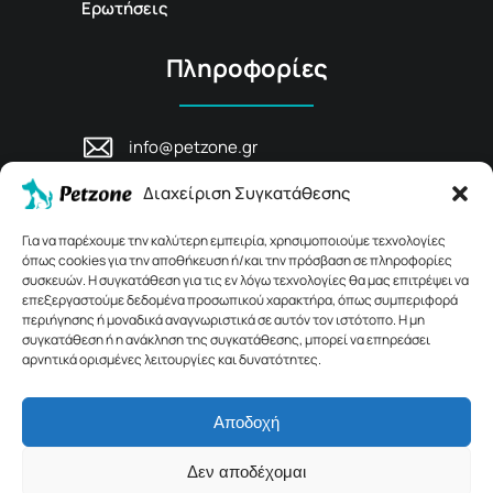
Ερωτήσεις
Πληροφορίες
info@petzone.gr
Λεωφ. Μάχης Κρήτης 125, 74100,
Διαχείριση Συγκατάθεσης
Ρέθυμνο, Κρήτη
+30 28311 81456
Για να παρέχουμε την καλύτερη εμπειρία, χρησιμοποιούμε τεχνολογίες
όπως cookies για την αποθήκευση ή/και την πρόσβαση σε πληροφορίες
συσκευών. Η συγκατάθεση για τις εν λόγω τεχνολογίες θα μας επιτρέψει να
επεξεργαστούμε δεδομένα προσωπικού χαρακτήρα, όπως συμπεριφορά
περιήγησης ή μοναδικά αναγνωριστικά σε αυτόν τον ιστότοπο. Η μη
συγκατάθεση ή η ανάκληση της συγκατάθεσης, μπορεί να επηρεάσει
αρνητικά ορισμένες λειτουργίες και δυνατότητες.
Αποδοχή
© 2026 Petzone.gr – All Rights Reserved.
Δεν αποδέχομαι