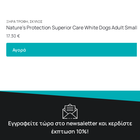
ΞΗΡΆ ΤΡΟΦΉ
,
ΣΚΎΛΟΣ
Nature’s Protection Superior Care White Dogs Adult Small 
1,5kg
17.30
€
Αγορά
Εγγραφείτε τώρα στο newsaletter και κερδίστε
έκπτωση 10%!