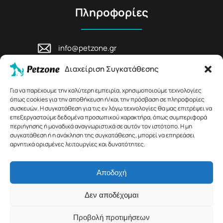
Πληροφορίες
info@petzone.gr
Λεωφ. Μάχης Κρήτης 125, 74100,
Διαχείριση Συγκατάθεσης
Ρέθυμνο, Κρήτη
+30 28311 81456
Για να παρέχουμε την καλύτερη εμπειρία, χρησιμοποιούμε τεχνολογίες
όπως cookies για την αποθήκευση ή/και την πρόσβαση σε πληροφορίες
συσκευών. Η συγκατάθεση για τις εν λόγω τεχνολογίες θα μας επιτρέψει να
επεξεργαστούμε δεδομένα προσωπικού χαρακτήρα, όπως συμπεριφορά
περιήγησης ή μοναδικά αναγνωριστικά σε αυτόν τον ιστότοπο. Η μη
συγκατάθεση ή η ανάκληση της συγκατάθεσης, μπορεί να επηρεάσει
αρνητικά ορισμένες λειτουργίες και δυνατότητες.
Αποδοχή
© 2026 Petzone.gr – All Rights Reserved.
Δεν αποδέχομαι
Crafted with ♡ by
Solvit I.T. Solutions & Consulting
Προβολή προτιμήσεων