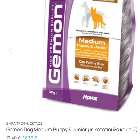
ΞΗΡΆ ΤΡΟΦΉ
,
ΣΚΎΛΟΣ
Gemon Dog Medium Puppy & Junior με κοτόπουλο και ρύζι
13.40
€
12.30
€