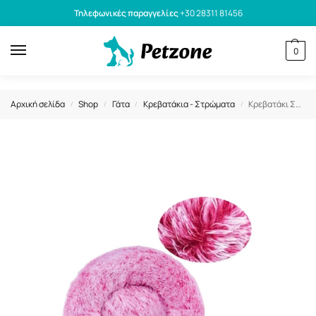
Τηλεφωνικές παραγγελίες
+30 28311 81456
0
Αρχική σελίδα
Shop
Γάτα
Κρεβατάκια - Στρώματα
Κρεβατάκι Σκύλου & Γάτας Donut Ροζ – Ασπρο 60cm
/
/
/
/