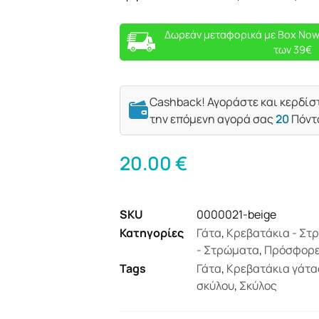
Δωρεάν μεταφορικά με Box Now
των 39€
Cashback! Αγοράστε και κερδίσ
την επόμενη αγορά σας
20
Πόντ
20.00
€
SKU
0000021-beige
Κατηγορίες
Γάτα
,
Κρεβατάκια - Στ
- Στρώματα
,
Πρόσφορ
Tags
Γάτα
,
Κρεβατάκια γάτα
σκύλου
,
Σκύλος