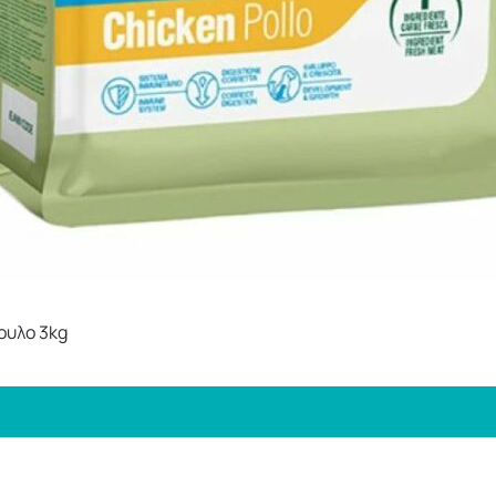
ουλο 3kg