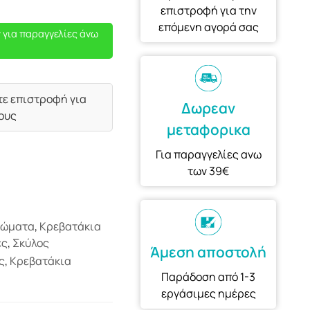
επιστροφή για την
επόμενη αγορά σας
 για παραγγελίες άνω
τε επιστροφή για
Δωρεαν
ους
μεταφορικα
Για παραγγελίες ανω
των 39€
ρώματα
,
Κρεβατάκια
ες
,
Σκύλος
Άμεση αποστολή
ς
,
Κρεβατάκια
Παράδοση από 1-3
εργάσιμες ημέρες