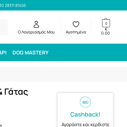
30 28311 81456
ηση
0
€
Ο Λογαριασμός Μου
Αγαπημένα
0.00
ΑΡΙ
DOG MASTERY
& Γάτας
Cashback!
Αγοράστε και κερδίστε
m