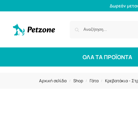
Δωρεάν μετα
ΟΛΑ ΤΑ ΠΡΟΪΟΝΤΑ
Αρχική σελίδα
Shop
Γάτα
Κρεβατάκια - Σ
/
/
/