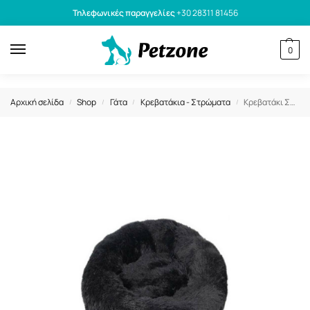
Τηλεφωνικές παραγγελίες
+30 28311 81456
0
Αρχική σελίδα
Shop
Γάτα
Κρεβατάκια - Στρώματα
Κρεβατάκι Σκύλου & Γάτας Donut Μαύρο 80cm
/
/
/
/