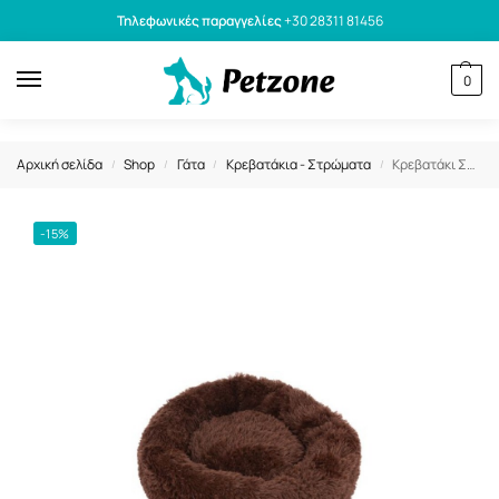
Τηλεφωνικές παραγγελίες
+30 28311 81456
0
Αρχική σελίδα
Shop
Γάτα
Κρεβατάκια - Στρώματα
Κρεβατάκι Σκύλου & Γάτας Donut Καφέ 50cm
/
/
/
/
-15%