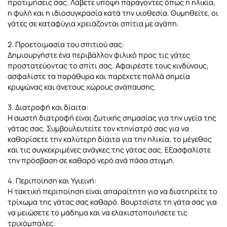
προτιμήσεις σας. Λάβετε υπόψη παράγοντες όπως η ηλικία,
η φυλή και η ιδιοσυγκρασία κατά την υιοθεσία. Θυμηθείτε, οι
γάτες σε καταφύγια χρειάζονται σπίτια με αγάπη.
2. Προετοιμασία του σπιτιού σας:
Δημιουργήστε ένα περιβάλλον φιλικό προς τις γάτες
προστατεύοντας το σπίτι σας. Αφαιρέστε τους κινδύνους,
ασφαλίστε τα παράθυρα και παρέχετε πολλά σημεία
κρυψώνας και άνετους χώρους ανάπαυσης.
3. Διατροφή και δίαιτα:
Η σωστή διατροφή είναι ζωτικής σημασίας για την υγεία της
γάτας σας. Συμβουλευτείτε τον κτηνίατρό σας για να
καθορίσετε την καλύτερη δίαιτα για την ηλικία, το μέγεθος
και τις συγκεκριμένες ανάγκες της γάτας σας. Εξασφαλίστε
την πρόσβαση σε καθαρό νερό ανά πάσα στιγμή.
4. Περιποίηση και Υγιεινή:
Η τακτική περιποίηση είναι απαραίτητη για να διατηρείτε το
τρίχωμα της γάτας σας καθαρό. Βουρτσίστε τη γάτα σας για
να μειώσετε το μάδημα και να ελαχιστοποιήσετε τις
τριχόμπαλες.