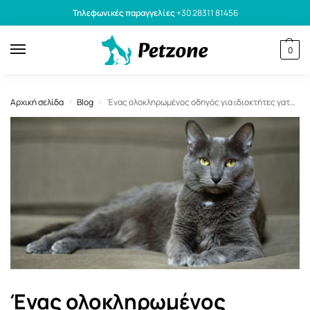
Τηλεφωνικές παραγγελίες
+30 28311 81456
0
Αρχική σελίδα
Blog
Ένας ολοκληρωμένος οδηγός για ιδιοκτήτες γατών
/
/
Ένας ολοκληρωμένος