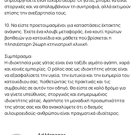
δημιουργήσετε έναν ισχυρό δεσμό. Οι γάτες μπορεί να είναι
στοργικές και να απολαμβάνουν τη συντροφιά, αλλά εκτιμούν
επίσης την ανεξαρτησία τους.
10. Να είστε προετοιμασμένοι για καταστάσεις έκτακτης
ανάγκης. Έχετε ένα κλουβί μεταφοράς, ένα κουτί πρώτων
βοηθειών για κατοικίδια και μάθετε πού βρίσκεται η
πλησιέστερη 24ωρη κτηνιατρική κλινική.
Συμπέρασμα:
Η ιδιοκτησία μιας γάτας είναι ένα ταξίδι γεμάτο αγάπη, χαρά
και κοινές εμπειρίες. Ο ρόλος σας ως ιδιοκτήτης γάτας είναι
να εξασφαλίσετε την υγεία, την ευτυχία και την ευημερία του
κατοικίδιου σας. Υιοθετώντας τις πρακτικές και τις
συμβουλές σε αυτόν τον οδηγό, θα είστε σε καλό δρόμο για
να γίνετε υπεύθυνος, στοργικός και ενημερωμένος
ιδιοκτήτης γάτας. Αγαπήστε τη μοναδική προσωπικότητα
της γάτας σας και θα ανακαλύψετε ότι ο δεσμός
αιλουροειδούς-ανθρώπου είναι πραγματικά ιδιαίτερος.
Ad Manager