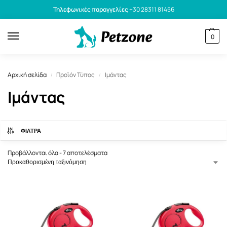
Τηλεφωνικές παραγγελίες
+30 28311 81456
0
Αρχική σελίδα
Προϊόν Τύπος
Ιμάντας
/
/
Ιμάντας
ΦΙΛΤΡΑ
Προβάλλονται όλα - 7 αποτελέσματα