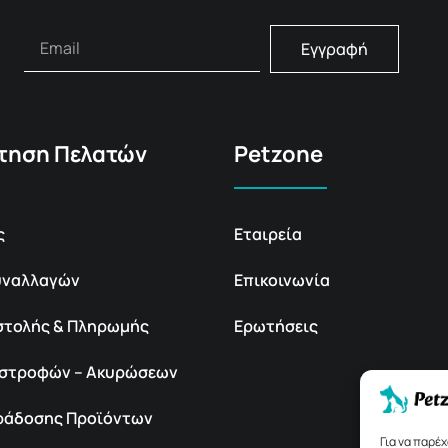
Εγγραφή
τηση Πελατών
Petzone
ς
Εταιρεία
υναλλαγών
Επικοινωνία
στολής & Πληρωμής
Ερωτήσεις
πιστροφών – Ακυρώσεων
αράδοσης Προϊόντων
Για να παρέ