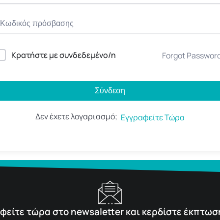
Κρατήστε με συνδεδεμένο/η
Forgot Passwor
Σύνδεση
Δεν έχετε λογαριασμό;
Εγγραφείτε Τώρα
φείτε τώρα στο newsaletter και κερδίστε έκπτωσ