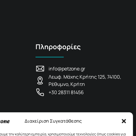
Πληροφορίες
info@petzone.gr
Λεωφ. Μάχης Κρήτης 125, 74100,
Ρέθυμνο, Κρήτη
+30 28311 81456
Διαχείριση Συγκατάθεσης
χουμε την καλύτερη εμπειρία, χρησιμοποιούμε τεχνολογίες όπως cookies για