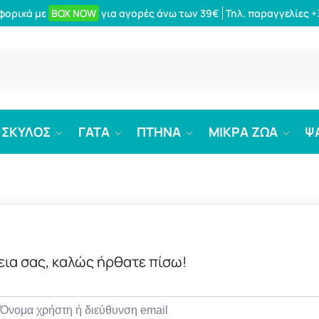
φορικά με
BOX NOW
για αγορές άνω των 39€
Τηλ. παραγγελίες
+
Αναζήτ
ΣΚΥΛΟΣ
ΓΑΤΑ
ΠΤΗΝΑ
ΜΙΚΡΑ ΖΩΑ
Ψ
εια σας, καλώς ήρθατε πίσω!