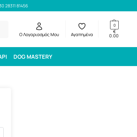
30 28311 81456
ηση
0
€
Ο Λογαριασμός Μου
Αγαπημένα
0.00
ΑΡΙ
DOG MASTERY