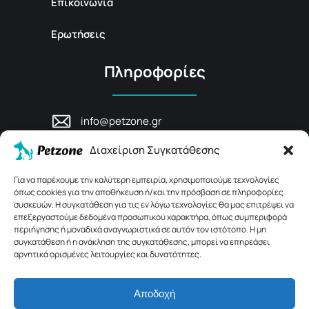
Επικοινωνία
Ερωτήσεις
Πληροφορίες
info@petzone.gr
Λεωφ. Μάχης Κρήτης 125, 74100,
Διαχείριση Συγκατάθεσης
Ρέθυμνο, Κρήτη
+30 28311 81456
Για να παρέχουμε την καλύτερη εμπειρία, χρησιμοποιούμε τεχνολογίες
όπως cookies για την αποθήκευση ή/και την πρόσβαση σε πληροφορίες
συσκευών. Η συγκατάθεση για τις εν λόγω τεχνολογίες θα μας επιτρέψει να
επεξεργαστούμε δεδομένα προσωπικού χαρακτήρα, όπως συμπεριφορά
περιήγησης ή μοναδικά αναγνωριστικά σε αυτόν τον ιστότοπο. Η μη
συγκατάθεση ή η ανάκληση της συγκατάθεσης, μπορεί να επηρεάσει
αρνητικά ορισμένες λειτουργίες και δυνατότητες.
Αποδοχή