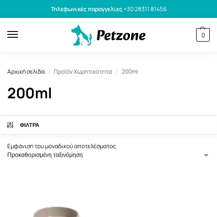
Τηλεφωνικές παραγγελίες
+30 28311 81456
0
Αρχική σελίδα
Προϊόν Χωρητικότητα
200ml
/
/
200ml
ΦΙΛΤΡΑ
Εμφάνιση του μοναδικού αποτελέσματος