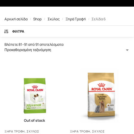
Αρχική σελίδα
Shop
Σκύλος
Ξηρά Τροφή
Σελίδα 6
/
/
/
/
ΦΙΛΤΡΑ
Βλέπετε 81–91 από 91 αποτελέσματα
Out of stock
ΞΗΡΆ ΤΡΟΦΉ
,
ΣΚΎΛΟΣ
ΞΗΡΆ ΤΡΟΦΉ
,
ΣΚΎΛΟΣ