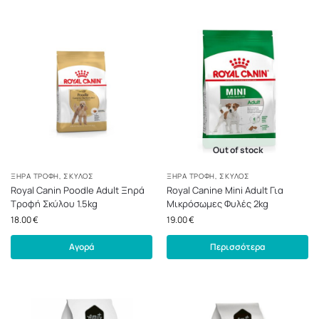
Out of stock
ΞΗΡΆ ΤΡΟΦΉ
,
ΣΚΎΛΟΣ
ΞΗΡΆ ΤΡΟΦΉ
,
ΣΚΎΛΟΣ
Royal Canin Poodle Adult Ξηρά
Royal Canine Mini Adult Για
Τροφή Σκύλου 1.5kg
Μικρόσωμες Φυλές 2kg
18.00
€
19.00
€
Αγορά
Περισσότερα