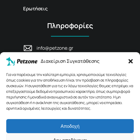
Ερωτήσεις
Πληροφορίες
info@petzone.gr
Λεωφ. Μάχης Κρήτης 125, 74100,
Διαχείριση Συγκατάθεσης
Ρέθυμνο, Κρήτη
+30 28311 81456
Για να παρέχουμε την καλύτερη εμπειρία, χρησιμοποιούμε τεχνολογίες
όπως cookies για την αποθήκευση ή/και την πρόσβαση σε πληροφορίες
συσκευών. Η συγκατάθεση για τις εν λόγω τεχνολογίες θα μας επιτρέψει να
επεξεργαστούμε δεδομένα προσωπικού χαρακτήρα, όπως συμπεριφορά
περιήγησης ή μοναδικά αναγνωριστικά σε αυτόν τον ιστότοπο. Η μη
συγκατάθεση ή η ανάκληση της συγκατάθεσης, μπορεί να επηρεάσει
αρνητικά ορισμένες λειτουργίες και δυνατότητες.
Αποδοχή
© 2026 Petzone.gr – All Rights Reserved.