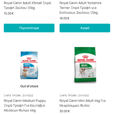
Royal Canin Adult XSmall Ξηρά
Royal Canin Adult Yorkshire
Τροφή Σκύλου 1,5kg
Terrier Ξηρά Τροφή για
Ενήλικους Σκύλους 1,5kg
15.00
€
18.00
€
Περισσότερα
Αγορά
Out of stock
ΞΗΡΆ ΤΡΟΦΉ
,
ΣΚΎΛΟΣ
ΞΗΡΆ ΤΡΟΦΉ
,
ΣΚΎΛΟΣ
Royal Canin Medium Puppy
Royal Canin Mini Adult 4kg Για
Ξηρά Τροφή Για Κουτάβια
Μικρόσωμες Φυλές
Μεσαίων Φυλών 4kg
30.00
€